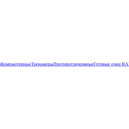
ы
Компьютерные
Тренажеры
Противоглаукомные
Готовые очки R