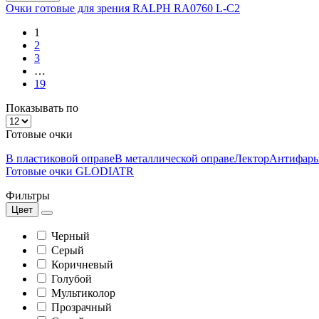
Очки готовые для зрения RALPH RA0760 L-C2
1
2
3
…
19
Показывать по
Готовые очки
В пластиковой оправе
В металлической оправе
Лектор
Антифар
Готовые очки GLODIATR
Фильтры
Цвет
Черный
Серый
Коричневый
Голубой
Мультиколор
Прозрачный