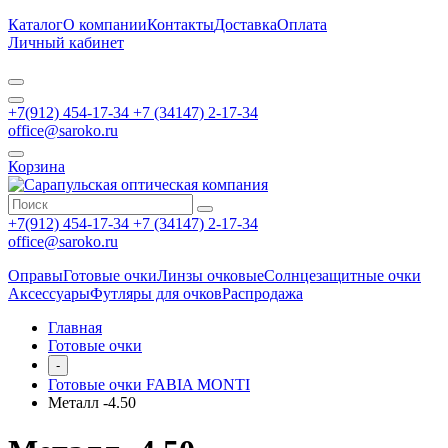
Каталог
О компании
Контакты
Доставка
Оплата
Личный кабинет
+7(912) 454-17-34 +7 (34147) 2-17-34
office@saroko.ru
Корзина
+7(912) 454-17-34 +7 (34147) 2-17-34
office@saroko.ru
Оправы
Готовые очки
Линзы очковые
Солнцезащитные очки
Аксессуары
Футляры для очков
Распродажа
Главная
Готовые очки
-
Готовые очки FABIA MONTI
Металл -4.50