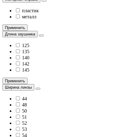
пластик
металл
Применить
Длина заушника
125
135
140
142
145
Применить
Ширина линзы
44
48
50
51
52
53
54