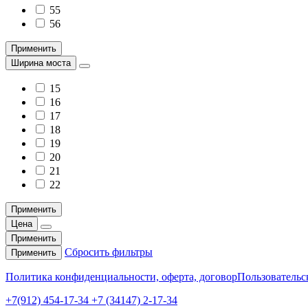
55
56
Применить
Ширина моста
15
16
17
18
19
20
21
22
Применить
Цена
Применить
Сбросить фильтры
Применить
Политика конфиденциальности, оферта, договор
Пользовательс
+7(912) 454-17-34 +7 (34147) 2-17-34