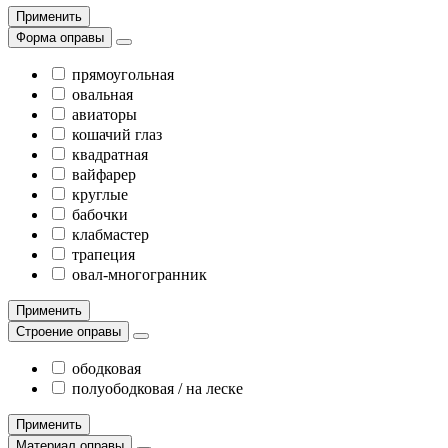
Применить
Форма оправы
прямоугольная
овальная
авиаторы
кошачий глаз
квадратная
вайфарер
круглые
бабочки
клабмастер
трапеция
овал-многогранник
Применить
Строение оправы
ободковая
полуободковая / на леске
Применить
Материал оправы