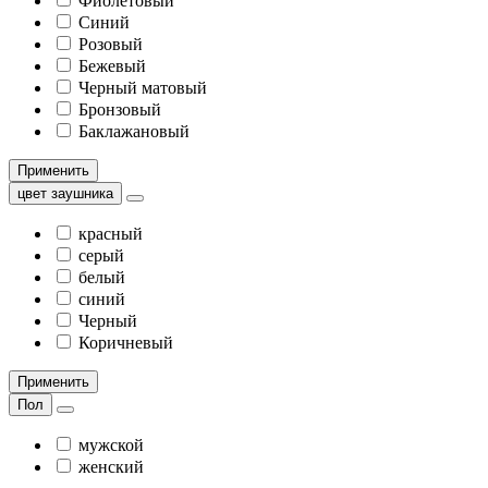
Фиолетовый
Синий
Розовый
Бежевый
Черный матовый
Бронзовый
Баклажановый
Применить
цвет заушника
красный
серый
белый
синий
Черный
Коричневый
Применить
Пол
мужской
женский