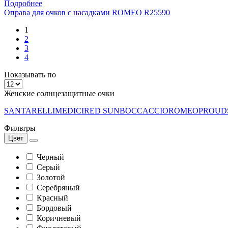
Подробнее
Оправа для очков с насадками ROMEO R25590
1
2
3
4
Показывать по
Женские солнцезащитные очки
SANTARELLI
MEDICI
RED SUN
BOCCACCIO
ROMEO
PROUD
Фильтры
Цвет
Черный
Серый
Золотой
Серебряный
Красный
Бордовый
Коричневый