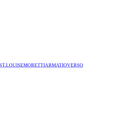
ST.LOUISE
MORETTI
ARMATIO
VERSO