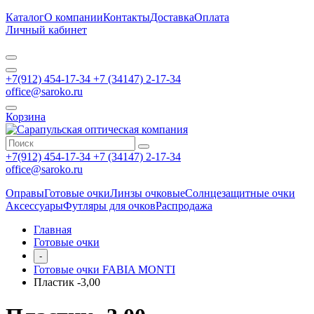
Каталог
О компании
Контакты
Доставка
Оплата
Личный кабинет
+7(912) 454-17-34 +7 (34147) 2-17-34
office@saroko.ru
Корзина
+7(912) 454-17-34 +7 (34147) 2-17-34
office@saroko.ru
Оправы
Готовые очки
Линзы очковые
Солнцезащитные очки
Аксессуары
Футляры для очков
Распродажа
Главная
Готовые очки
-
Готовые очки FABIA MONTI
Пластик -3,00