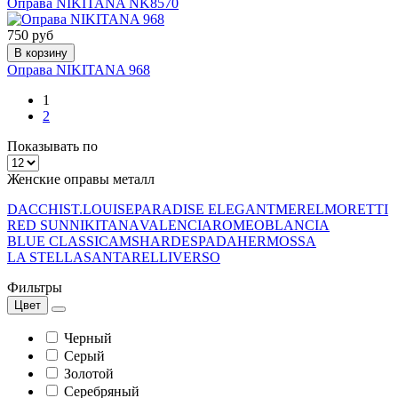
Оправа NIKITANA NK8570
750 руб
В корзину
Оправа NIKITANA 968
1
2
Показывать по
Женские оправы металл
DACCHI
ST.LOUISE
PARADISE ELEGANT
MEREL
MORETTI
RED SUN
NIKITANA
VALENCIA
ROMEO
BLANCIA
BLUE CLASSIC
AMSHAR
DESPADA
HERMOSSA
LA STELLA
SANTARELLI
VERSO
Фильтры
Цвет
Черный
Серый
Золотой
Серебряный