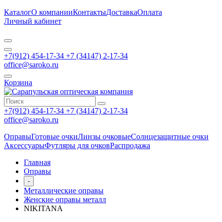
Каталог
О компании
Контакты
Доставка
Оплата
Личный кабинет
+7(912) 454-17-34 +7 (34147) 2-17-34
office@saroko.ru
Корзина
+7(912) 454-17-34 +7 (34147) 2-17-34
office@saroko.ru
Оправы
Готовые очки
Линзы очковые
Солнцезащитные очки
Аксессуары
Футляры для очков
Распродажа
Главная
Оправы
-
Металлические оправы
Женские оправы металл
NIKITANA