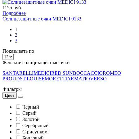
1155 руб
Подробнее
Солнцезащитные очки MEDICI 9133
1
2
3
Показывать по
Женские солнцезащитные очки
SANTARELLI
MEDICI
RED SUN
BOCCACCIO
ROMEO
PROUD
ST.LOUISE
MORETTI
ARMATIO
VERSO
Фильтры
Цвет
Черный
Серый
Золотой
Серебряный
С рисунком
Бордовый