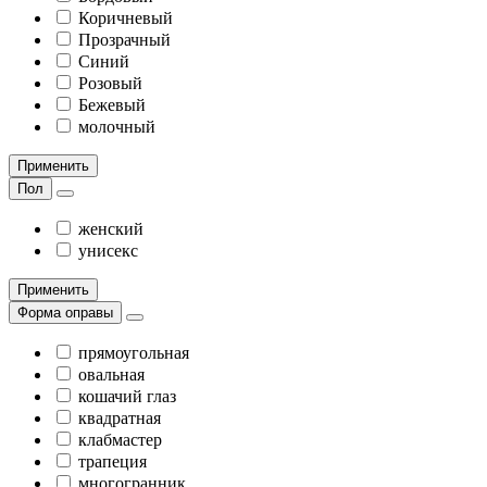
Коричневый
Прозрачный
Синий
Розовый
Бежевый
молочный
Применить
Пол
женский
унисекс
Применить
Форма оправы
прямоугольная
овальная
кошачий глаз
квадратная
клабмастер
трапеция
многогранник