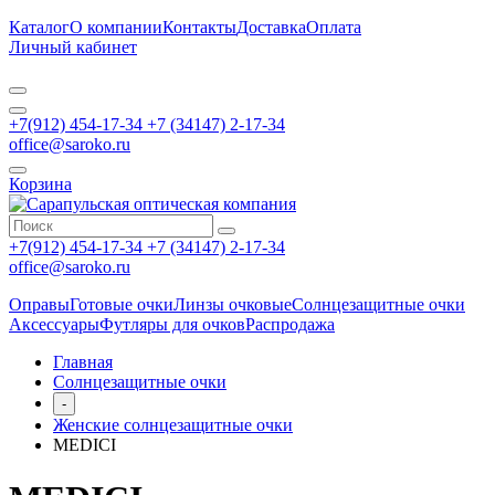
Каталог
О компании
Контакты
Доставка
Оплата
Личный кабинет
+7(912) 454-17-34 +7 (34147) 2-17-34
office@saroko.ru
Корзина
+7(912) 454-17-34 +7 (34147) 2-17-34
office@saroko.ru
Оправы
Готовые очки
Линзы очковые
Солнцезащитные очки
Аксессуары
Футляры для очков
Распродажа
Главная
Солнцезащитные очки
-
Женские солнцезащитные очки
MEDICI