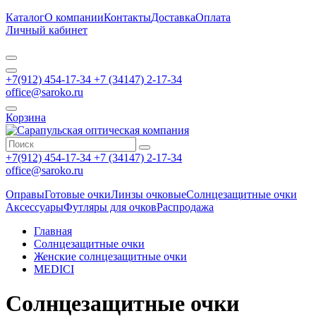
Каталог
О компании
Контакты
Доставка
Оплата
Личный кабинет
+7(912) 454-17-34 +7 (34147) 2-17-34
office@saroko.ru
Корзина
+7(912) 454-17-34 +7 (34147) 2-17-34
office@saroko.ru
Оправы
Готовые очки
Линзы очковые
Солнцезащитные очки
Аксессуары
Футляры для очков
Распродажа
Главная
Солнцезащитные очки
Женские солнцезащитные очки
MEDICI
Солнцезащитные очки