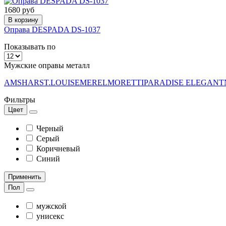
1680 руб
В корзину
Оправа DESPADA DS-1037
Показывать по
Мужские оправы металл
AMSHAR
ST.LOUISE
MEREL
MORETTI
PARADISE ELEGANT
Фильтры
Цвет
Черный
Серый
Коричневый
Синий
Применить
Пол
мужской
унисекс