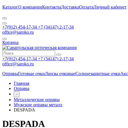
Каталог
О компании
Контакты
Доставка
Оплата
Личный кабинет
+7(912) 454-17-34 +7 (34147) 2-17-34
office@saroko.ru
Корзина
+7(912) 454-17-34 +7 (34147) 2-17-34
office@saroko.ru
Оправы
Готовые очки
Линзы очковые
Солнцезащитные очки
Акс
Главная
Оправы
-
Металлические оправы
Мужские оправы металл
DESPADA
DESPADA