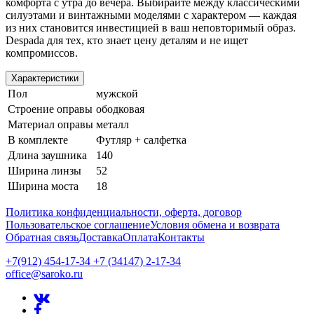
комфорта с утра до вечера. Выбирайте между классическими
силуэтами и винтажными моделями с характером — каждая
из них становится инвестицией в ваш неповторимый образ.
Despada для тех, кто знает цену деталям и не ищет
компромиссов.
Характеристики
Пол
мужской
Строение оправы
ободковая
Материал оправы
металл
В комплекте
Футляр + салфетка
Длина заушника
140
Ширина линзы
52
Ширина моста
18
Политика конфиденциальности, оферта, договор
Пользовательское соглашение
Условия обмена и возврата
Обратная связь
Доставка
Оплата
Контакты
+7(912) 454-17-34 +7 (34147) 2-17-34
office@saroko.ru