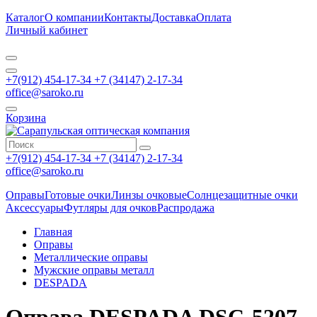
Каталог
О компании
Контакты
Доставка
Оплата
Личный кабинет
+7(912) 454-17-34 +7 (34147) 2-17-34
office@saroko.ru
Корзина
+7(912) 454-17-34 +7 (34147) 2-17-34
office@saroko.ru
Оправы
Готовые очки
Линзы очковые
Солнцезащитные очки
Аксессуары
Футляры для очков
Распродажа
Главная
Оправы
Металлические оправы
Мужские оправы металл
DESPADA