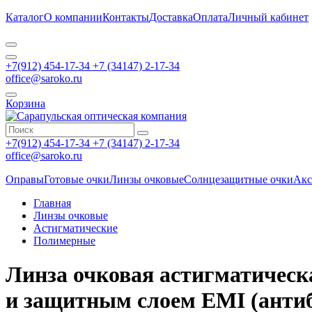
Каталог
О компании
Контакты
Доставка
Оплата
Личный кабинет
+7(912) 454-17-34 +7 (34147) 2-17-34
office@saroko.ru
Корзина
+7(912) 454-17-34 +7 (34147) 2-17-34
office@saroko.ru
Оправы
Готовые очки
Линзы очковые
Солнцезащитные очки
Акс
Главная
Линзы очковые
Астигматические
Полимерные
Линза очковая астигматичес
и защитным слоем EMI (антиб