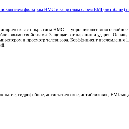
цилиндрическая с покрытием HMC — упрочняющее многослойное
бликовыми свойствами. Защищает от царапин и ударов. Оснащен
мпьютером и просмотр телевизора. Коэффициент преломления 1,
ый.
рытие, гидрофобное, антистатическое, антибликовое, EMI-защит