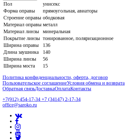
Пол
унисекс
Форма оправы
прямоугольная, авиаторы
Строение оправы
ободковая
Материал оправы
металл
Материал линзы
минеральная
Покрытие линзы
тонированное, поляризационное
Ширина оправы
136
Длина заушника
140
Ширина линзы
56
Ширина моста
15
Политика конфиденциальности, оферта, договор
Пользовательское соглашение
Условия обмена и возврата
Обратная связь
Доставка
Оплата
Контакты
+7(912) 454-17-34 +7 (34147) 2-17-34
office@saroko.ru