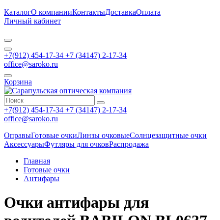
Каталог
О компании
Контакты
Доставка
Оплата
Личный кабинет
+7(912) 454-17-34 +7 (34147) 2-17-34
office@saroko.ru
Корзина
+7(912) 454-17-34 +7 (34147) 2-17-34
office@saroko.ru
Оправы
Готовые очки
Линзы очковые
Солнцезащитные очки
Аксессуары
Футляры для очков
Распродажа
Главная
Готовые очки
Антифары
Очки антифары для