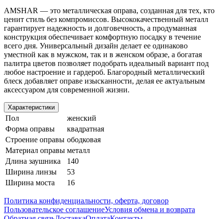
AMSHAR — это металлическая оправа, созданная для тех, кто
ценит стиль без компромиссов. Высококачественный металл
гарантирует надежность и долговечность, а продуманная
конструкция обеспечивает комфортную посадку в течение
всего дня. Универсальный дизайн делает ее одинаково
уместной как в мужском, так и в женском образе, а богатая
палитра цветов позволяет подобрать идеальный вариант под
любое настроение и гардероб. Благородный металлический
блеск добавляет оправе изысканности, делая ее актуальным
аксессуаром для современной жизни.
Характеристики
Пол
женский
Форма оправы
квадратная
Строение оправы
ободковая
Материал оправы
металл
Длина заушника
140
Ширина линзы
53
Ширина моста
16
Политика конфиденциальности, оферта, договор
Пользовательское соглашение
Условия обмена и возврата
Обратная связь
Доставка
Оплата
Контакты