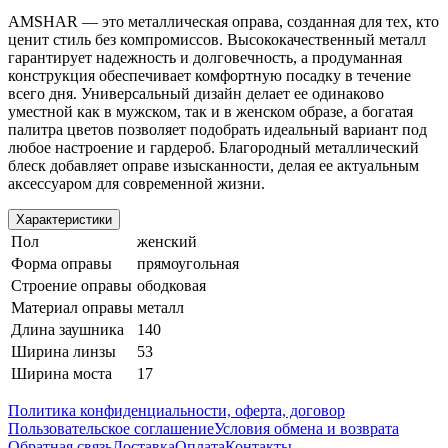
AMSHAR — это металлическая оправа, созданная для тех, кто
ценит стиль без компромиссов. Высококачественный металл
гарантирует надежность и долговечность, а продуманная
конструкция обеспечивает комфортную посадку в течение
всего дня. Универсальный дизайн делает ее одинаково
уместной как в мужском, так и в женском образе, а богатая
палитра цветов позволяет подобрать идеальный вариант под
любое настроение и гардероб. Благородный металлический
блеск добавляет оправе изысканности, делая ее актуальным
аксессуаром для современной жизни.
Характеристики
Пол
женский
Форма оправы
прямоугольная
Строение оправы
ободковая
Материал оправы
металл
Длина заушника
140
Ширина линзы
53
Ширина моста
17
Политика конфиденциальности, оферта, договор
Пользовательское соглашение
Условия обмена и возврата
Обратная связь
Доставка
Оплата
Контакты