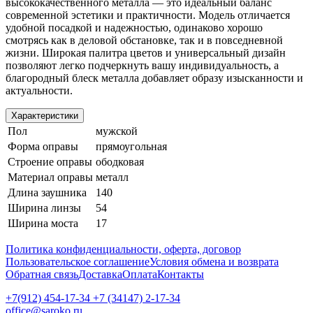
высококачественного металла — это идеальный баланс
современной эстетики и практичности. Модель отличается
удобной посадкой и надежностью, одинаково хорошо
смотрясь как в деловой обстановке, так и в повседневной
жизни. Широкая палитра цветов и универсальный дизайн
позволяют легко подчеркнуть вашу индивидуальность, а
благородный блеск металла добавляет образу изысканности и
актуальности.
Характеристики
Пол
мужской
Форма оправы
прямоугольная
Строение оправы
ободковая
Материал оправы
металл
Длина заушника
140
Ширина линзы
54
Ширина моста
17
Политика конфиденциальности, оферта, договор
Пользовательское соглашение
Условия обмена и возврата
Обратная связь
Доставка
Оплата
Контакты
+7(912) 454-17-34 +7 (34147) 2-17-34
office@saroko.ru