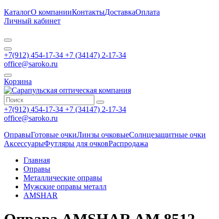
Каталог
О компании
Контакты
Доставка
Оплата
Личный кабинет
+7(912) 454-17-34 +7 (34147) 2-17-34
office@saroko.ru
Корзина
+7(912) 454-17-34 +7 (34147) 2-17-34
office@saroko.ru
Оправы
Готовые очки
Линзы очковые
Солнцезащитные очки
Аксессуары
Футляры для очков
Распродажа
Главная
Оправы
Металлические оправы
Мужские оправы металл
AMSHAR