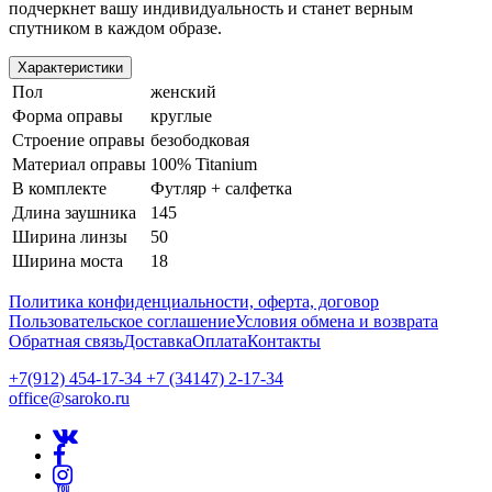
подчеркнет вашу индивидуальность и станет верным
спутником в каждом образе.
Характеристики
Пол
женский
Форма оправы
круглые
Строение оправы
безободковая
Материал оправы
100% Titanium
В комплекте
Футляр + салфетка
Длина заушника
145
Ширина линзы
50
Ширина моста
18
Политика конфиденциальности, оферта, договор
Пользовательское соглашение
Условия обмена и возврата
Обратная связь
Доставка
Оплата
Контакты
+7(912) 454-17-34 +7 (34147) 2-17-34
office@saroko.ru