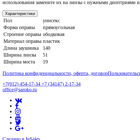
использования замените их на линзы с нужными диоптриями и
Характеристики
Пол
унисекс
Форма оправы
прямоугольная
Строение оправы
ободковая
Материал оправы
пластик
Длина заушника
140
Ширина линзы
51
Ширина моста
19
Политика конфиденциальности, оферта, договор
Пользовательс
+7(912) 454-17-34 +7 (34147) 2-17-34
office@saroko.ru
Сделано в InSales