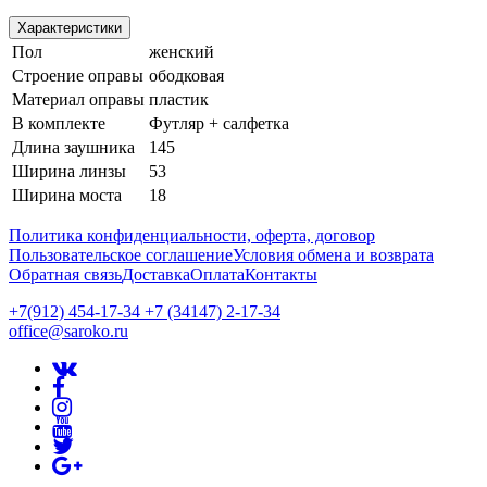
Характеристики
Пол
женский
Строение оправы
ободковая
Материал оправы
пластик
В комплекте
Футляр + салфетка
Длина заушника
145
Ширина линзы
53
Ширина моста
18
Политика конфиденциальности, оферта, договор
Пользовательское соглашение
Условия обмена и возврата
Обратная связь
Доставка
Оплата
Контакты
+7(912) 454-17-34 +7 (34147) 2-17-34
office@saroko.ru