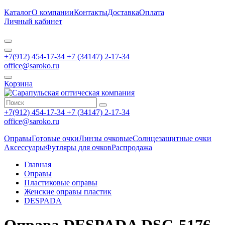
Каталог
О компании
Контакты
Доставка
Оплата
Личный кабинет
+7(912) 454-17-34 +7 (34147) 2-17-34
office@saroko.ru
Корзина
+7(912) 454-17-34 +7 (34147) 2-17-34
office@saroko.ru
Оправы
Готовые очки
Линзы очковые
Солнцезащитные очки
Аксессуары
Футляры для очков
Распродажа
Главная
Оправы
Пластиковые оправы
Женские оправы пластик
DESPADA