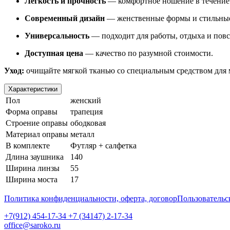
Легкость и прочность
— комфортное ношение в течение 
Современный дизайн
— женственные формы и стильные
Универсальность
— подходит для работы, отдыха и пов
Доступная цена
— качество по разумной стоимости.
Уход:
очищайте мягкой тканью со специальным средством для м
Характеристики
Пол
женский
Форма оправы
трапеция
Строение оправы
ободковая
Материал оправы
металл
В комплекте
Футляр + салфетка
Длина заушника
140
Ширина линзы
55
Ширина моста
17
Политика конфиденциальности, оферта, договор
Пользовательс
+7(912) 454-17-34 +7 (34147) 2-17-34
office@saroko.ru