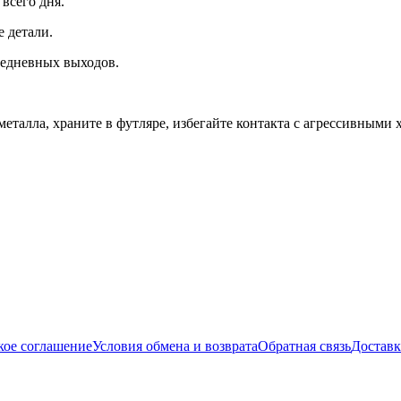
всего дня.
 детали.
седневных выходов.
еталла, храните в футляре, избегайте контакта с агрессивными
кое соглашение
Условия обмена и возврата
Обратная связь
Доставк