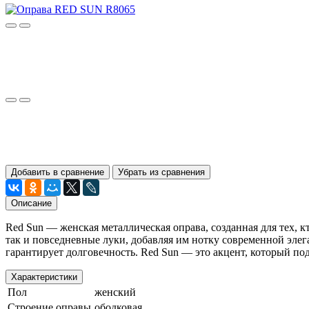
Добавить в сравнение
Убрать из сравнения
Описание
Red Sun — женская металлическая оправа, созданная для тех, 
так и повседневные луки, добавляя им нотку современной эле
гарантирует долговечность. Red Sun — это акцент, который п
Характеристики
Пол
женский
Строение оправы
ободковая