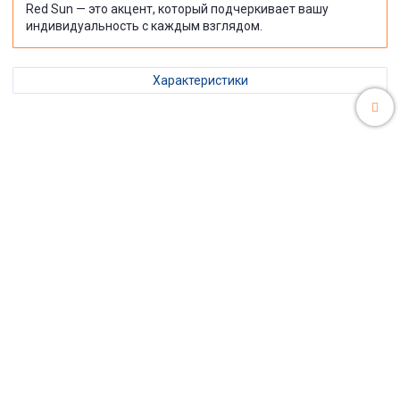
Red Sun — это акцент, который подчеркивает вашу
индивидуальность с каждым взглядом.
Характеристики
Политика конфиденциальности, оферта, договор
Пользовательское соглашение
Условия обмена и возврата
Обратная связь
Доставка
Оплата
Контакты
+7(912) 454-17-34 +7 (34147) 2-17-34
office@saroko.ru
Сделано в InSales