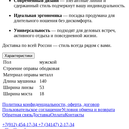
Современный дизайн
— элегантные линии и
сдержанный стиль подчеркнут вашу индивидуальность.
Идеальная эргономика
— посадка продумана для
длительного ношения без дискомфорта.
Универсальность
— подходят для деловых встреч,
активного отдыха и повседневной жизни.
Доставка по всей России — стиль всегда рядом с вами.
Характеристики
Пол
мужской
Строение оправы
ободковая
Материал оправы
металл
Длина заушника
140
Ширина линзы
53
Ширина моста
18
Политика конфиденциальности, оферта, договор
Пользовательское соглашение
Условия обмена и возврата
Обратная связь
Доставка
Оплата
Контакты
+7(912) 454-17-34 +7 (34147) 2-17-34