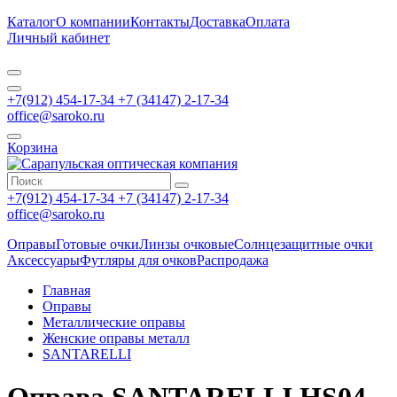
Каталог
О компании
Контакты
Доставка
Оплата
Личный кабинет
+7(912) 454-17-34 +7 (34147) 2-17-34
office@saroko.ru
Корзина
+7(912) 454-17-34 +7 (34147) 2-17-34
office@saroko.ru
Оправы
Готовые очки
Линзы очковые
Солнцезащитные очки
Аксессуары
Футляры для очков
Распродажа
Главная
Оправы
Металлические оправы
Женские оправы металл
SANTARELLI