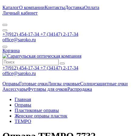
Каталог
О компании
Контакты
Доставка
Оплата
Личный кабинет
+7(912) 454-17-34 +7 (34147) 2-17-34
office@saroko.ru
Корзина
+7(912) 454-17-34 +7 (34147) 2-17-34
office@saroko.ru
Оправы
Готовые очки
Линзы очковые
Солнцезащитные очки
Аксессуары
Футляры для очков
Распродажа
Главная
Оправы
Пластиковые оправы
Женские оправы пластик
TEMPO