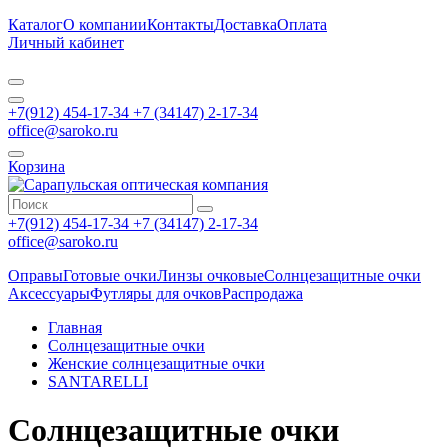
Каталог
О компании
Контакты
Доставка
Оплата
Личный кабинет
+7(912) 454-17-34 +7 (34147) 2-17-34
office@saroko.ru
Корзина
+7(912) 454-17-34 +7 (34147) 2-17-34
office@saroko.ru
Оправы
Готовые очки
Линзы очковые
Солнцезащитные очки
Аксессуары
Футляры для очков
Распродажа
Главная
Солнцезащитные очки
Женские солнцезащитные очки
SANTARELLI
Солнцезащитные очки