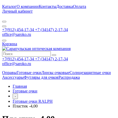
Каталог
О компании
Контакты
Доставка
Оплата
Личный кабинет
+7(912) 454-17-34 +7 (34147) 2-17-34
office@saroko.ru
Корзина
+7(912) 454-17-34 +7 (34147) 2-17-34
office@saroko.ru
Оправы
Готовые очки
Линзы очковые
Солнцезащитные очки
Аксессуары
Футляры для очков
Распродажа
Главная
Готовые очки
-
Готовые очки RALPH
Пластик -4,00