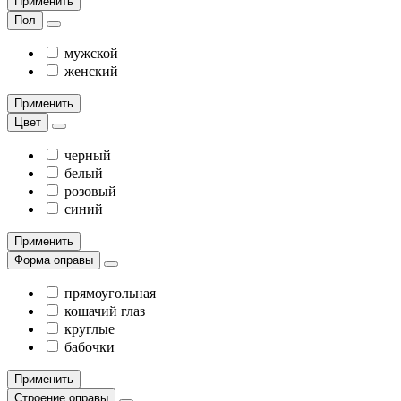
Применить
Пол
мужской
женский
Применить
Цвет
черный
белый
розовый
синий
Применить
Форма оправы
прямоугольная
кошачий глаз
круглые
бабочки
Применить
Строение оправы