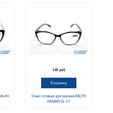
345 руб
В корзину
RALPH
Очки готовые для зрения RALPH
RA0849 GL-C1