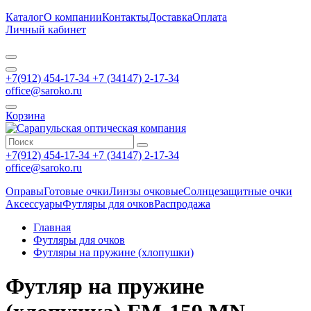
Каталог
О компании
Контакты
Доставка
Оплата
Личный кабинет
+7(912) 454-17-34 +7 (34147) 2-17-34
office@saroko.ru
Корзина
+7(912) 454-17-34 +7 (34147) 2-17-34
office@saroko.ru
Оправы
Готовые очки
Линзы очковые
Солнцезащитные очки
Аксессуары
Футляры для очков
Распродажа
Главная
Футляры для очков
Футляры на пружине (хлопушки)
Футляр на пружине