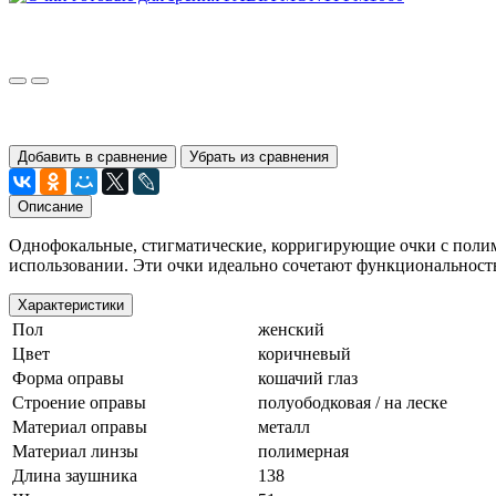
Добавить в сравнение
Убрать из сравнения
Описание
Однофокальные, стигматические, корригирующие очки с полим
использовании. Эти очки идеально сочетают функциональность 
Характеристики
Пол
женский
Цвет
коричневый
Форма оправы
кошачий глаз
Строение оправы
полуободковая / на леске
Материал оправы
металл
Материал линзы
полимерная
Длина заушника
138