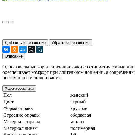
Добавить в сравнение
Убрать из сравнения
Описание
Однофокальные корригирующие очки со стигматическими линза
обеспечивает комфорт при длительном ношении, а современный
постоянного использования.
Характеристики
Пол
женский
Цвет
черный
Форма оправы
круглые
Строение оправы
ободковая
Материал оправы
металл
Материал линзы
полимерная
Длина заушника
140