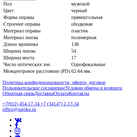
Пол
мужской
Цвет
черный
Форма оправы
прямоугольная
Строение оправы
ободковая
Материал оправы
пластик
Материал линзы
полимерная
Длина заушника
138
Ширина линзы
54
Ширина моста
17
Число оптических зон
Однофокальные
Межцентровое расстояние (PD)
62-64 мм.
Политика конфиденциальности, оферта, договор
Пользовательское соглашение
Условия обмена и возврата
Обратная связь
Доставка
Оплата
Контакты
+7(912) 454-17-34 +7 (34147) 2-17-34
office@saroko.ru