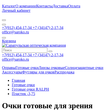
Каталог
О компании
Контакты
Доставка
Оплата
Личный кабинет
+7(912) 454-17-34 +7 (34147) 2-17-34
office@saroko.ru
Корзина
+7(912) 454-17-34 +7 (34147) 2-17-34
office@saroko.ru
Оправы
Готовые очки
Линзы очковые
Солнцезащитные очки
Аксессуары
Футляры для очков
Распродажа
Главная
Готовые очки
Готовые очки RALPH
Пластик -3,75
Очки готовые для зрения