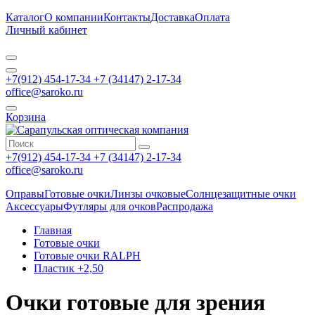
Каталог
О компании
Контакты
Доставка
Оплата
Личный кабинет
+7(912) 454-17-34 +7 (34147) 2-17-34
office@saroko.ru
Корзина
+7(912) 454-17-34 +7 (34147) 2-17-34
office@saroko.ru
Оправы
Готовые очки
Линзы очковые
Солнцезащитные очки
Аксессуары
Футляры для очков
Распродажа
Главная
Готовые очки
Готовые очки RALPH
Пластик +2,50
Очки готовые для зрения