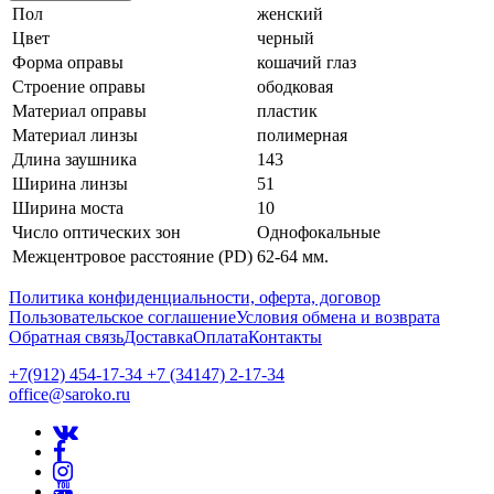
Пол
женский
Цвет
черный
Форма оправы
кошачий глаз
Строение оправы
ободковая
Материал оправы
пластик
Материал линзы
полимерная
Длина заушника
143
Ширина линзы
51
Ширина моста
10
Число оптических зон
Однофокальные
Межцентровое расстояние (PD)
62-64 мм.
Политика конфиденциальности, оферта, договор
Пользовательское соглашение
Условия обмена и возврата
Обратная связь
Доставка
Оплата
Контакты
+7(912) 454-17-34 +7 (34147) 2-17-34
office@saroko.ru