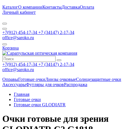
Каталог
О компании
Контакты
Доставка
Оплата
Личный кабинет
+7(912) 454-17-34 +7 (34147) 2-17-34
office@saroko.ru
Корзина
+7(912) 454-17-34 +7 (34147) 2-17-34
office@saroko.ru
Оправы
Готовые очки
Линзы очковые
Солнцезащитные очки
Аксессуары
Футляры для очков
Распродажа
Главная
Готовые очки
Готовые очки GLODIATR
Очки готовые для зрения