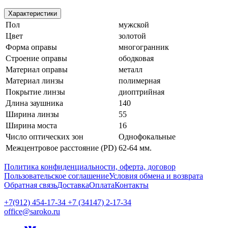
Характеристики
Пол
мужской
Цвет
золотой
Форма оправы
многогранник
Строение оправы
ободковая
Материал оправы
металл
Материал линзы
полимерная
Покрытие линзы
диоптрийная
Длина заушника
140
Ширина линзы
55
Ширина моста
16
Число оптических зон
Однофокальные
Межцентровое расстояние (PD)
62-64 мм.
Политика конфиденциальности, оферта, договор
Пользовательское соглашение
Условия обмена и возврата
Обратная связь
Доставка
Оплата
Контакты
+7(912) 454-17-34 +7 (34147) 2-17-34
office@saroko.ru