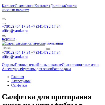
Каталог
О компании
Контакты
Доставка
Оплата
Личный кабинет
+7(912) 454-17-34 +7 (34147) 2-17-34
office@saroko.ru
Корзина
+7(912) 454-17-34 +7 (34147) 2-17-34
office@saroko.ru
Оправы
Готовые очки
Линзы очковые
Солнцезащитные очки
Аксессуары
Футляры для очков
Распродажа
Главная
Аксессуары
Салфетки
Салфетка для протирания